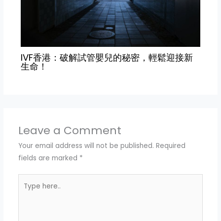
IVF香港：破解試管嬰兒的秘密，輕鬆迎接新
生命！
Leave a Comment
Your email address will not be published.
Required
fields are marked
*
Type
here..