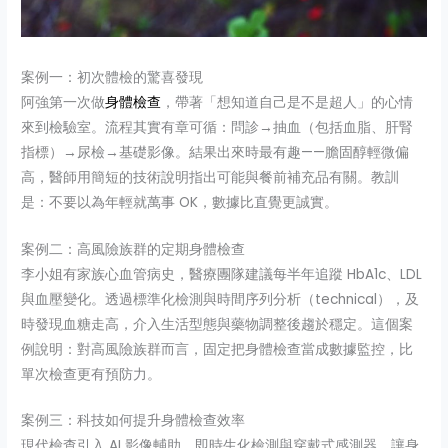
案例一：初次體檢的驚喜發現
阿強第一次做
身體檢查
，帶著「想知道自己是不是超人」的心情
來到檢驗室。流程其實有章可循：問診→抽血（包括血脂、肝腎
指標）→尿檢→基礎影像。結果出來時最有趣——膽固醇輕微偏
高，醫師用簡短的技術說明指出可能與餐前補充品有關。教訓
是：不要以為年輕就萬事 OK，數據比直覺更誠實。
案例二：高風險族群的定期身體檢查
李小姐有家族心血管病史，醫療團隊建議每半年追蹤 HbA1c、LDL
與血壓變化。透過標準化檢測與時間序列分析（technical），及
時發現血糖走高，介入生活型態與藥物調整後趨於穩定。這個案
例說明：對高風險族群而言，固定把身體檢查當成數據監控，比
單次檢查更有預防力。
案例三：科技如何提升身體檢查效率
現代檢查引入 AI 影像輔助、即時生化檢測與穿戴式感測器，讓身