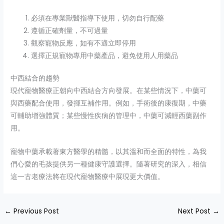
必須在專業獸醫指導下使用，切勿自行配藥
遵循正確劑量，不可過量
觀察寵物反應，如有不適立即停用
選擇正規寵物專用中藥產品，避免使用人用藥品
中西結合的趨勢
現代寵物醫療正朝向中西結合方向發展。在某些情況下，中藥可
與西藥配合使用，發揮互補作用。例如，手術後的康復期，中藥
可輔助增強體質；某些慢性疾病的管理中，中藥可減輕西藥副作
用。
寵物中藥承載著東方醫學的精髓，以其溫和而全面的特性，為我
們心愛的毛孩提供另一種健康守護選擇。隨著研究的深入，相信
這一古老療法將在現代寵物醫療中展現更大價值。
←
Previous Post
Next Post
→