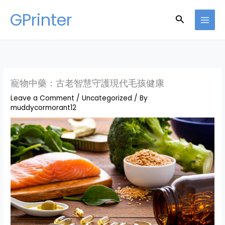
Skip
GPrinter
Search
to
content
寵物中藥：古老智慧守護現代毛孩健康
Leave a Comment
/
Uncategorized
/ By
muddycormorant12