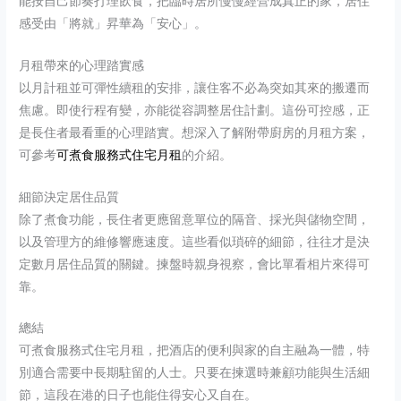
能按自己節奏打理飲食，把臨時居所慢慢經營成真正的家，居住
感受由「將就」昇華為「安心」。
月租帶來的心理踏實感
以月計租並可彈性續租的安排，讓住客不必為突如其來的搬遷而
焦慮。即使行程有變，亦能從容調整居住計劃。這份可控感，正
是長住者最看重的心理踏實。想深入了解附帶廚房的月租方案，
可參考
可煮食服務式住宅月租
的介紹。
細節決定居住品質
除了煮食功能，長住者更應留意單位的隔音、採光與儲物空間，
以及管理方的維修響應速度。這些看似瑣碎的細節，往往才是決
定數月居住品質的關鍵。揀盤時親身視察，會比單看相片來得可
靠。
總結
可煮食服務式住宅月租，把酒店的便利與家的自主融為一體，特
別適合需要中長期駐留的人士。只要在揀選時兼顧功能與生活細
節，這段在港的日子也能住得安心又自在。