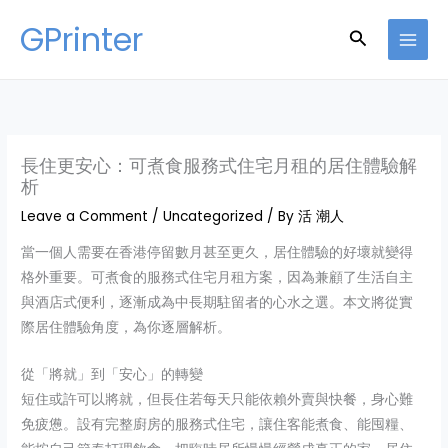
Skip
GPrinter
Search
to
content
長住更安心：可煮食服務式住宅月租的居住體驗解
析
Leave a Comment
/
Uncategorized
/ By
活 潮人
當一個人需要在香港停留數月甚至更久，居住體驗的好壞就變得
格外重要。可煮食的服務式住宅月租方案，因為兼顧了生活自主
與酒店式便利，逐漸成為中長期駐留者的心水之選。本文將從實
際居住體驗角度，為你逐層解析。
從「將就」到「安心」的轉變
短住或許可以將就，但長住若每天只能依賴外賣與快餐，身心難
免疲憊。設有完整廚房的服務式住宅，讓住客能煮食、能囤糧、