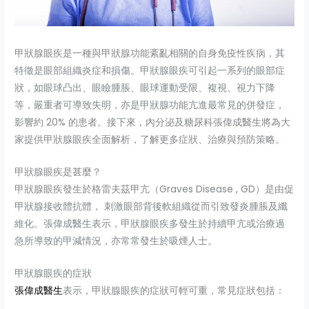
甲狀腺眼疾是一種與甲狀腺功能紊亂相關的自身免疫性疾病，其
特徵是眼部組織炎症和損傷。甲狀腺眼疾可引起一系列的眼部症
狀，如眼球凸出、眼瞼腫脹、眼球運動受限、複視、視力下降
等，嚴重者可導致失明，亦是甲狀腺功能亢進最常見的併發症，
影響約 20% 的患者。接下來，內分泌及糖尿科張偉成醫生將為大
家提供甲狀腺眼疾全面解析，了解更多症狀、治療與預防策略。
甲狀腺眼疾是甚麼？
甲狀腺眼疾發生於格雷夫茲甲亢（Graves Disease , GD）是由促
甲狀腺接收體抗體， 刺激眼部背後軟組織從而引致發炎腫脹及纖
維化。張偉成醫生表示，甲狀腺眼疾多發生於持續甲亢或治療過
急所導致的甲減情況，亦常常發生於吸煙人士。
甲狀腺眼疾的症狀
張偉成醫生
表示，甲狀腺眼疾的症狀可輕可重，常見症狀包括：