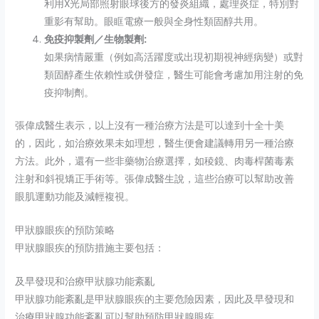
利用X光局部照射眼球後方的發炎組織，處理炎症，特別對
重影有幫助。眼眶電療一般與全身性類固醇共用。
免疫抑製劑／生物製劑:
如果病情嚴重（例如高活躍度或出現初期視神經病變）或對
類固醇產生依賴性或併發症，醫生可能會考慮加用注射的免
疫抑制劑。
張偉成醫生表示，以上沒有一種治療方法是可以達到十全十美
的，因此，如治療效果未如理想，醫生便會建議轉用另一種治療
方法。此外，還有一些非藥物治療選擇，如稜鏡、肉毒桿菌毒素
注射和斜視矯正手術等。張偉成醫生說，這些治療可以幫助改善
眼肌運動功能及減輕複視。
甲狀腺眼疾的預防策略
甲狀腺眼疾的預防措施主要包括：
及早發現和治療甲狀腺功能紊亂
甲狀腺功能紊亂是甲狀腺眼疾的主要危險因素，因此及早發現和
治療甲狀腺功能紊亂可以幫助預防甲狀腺眼疾。