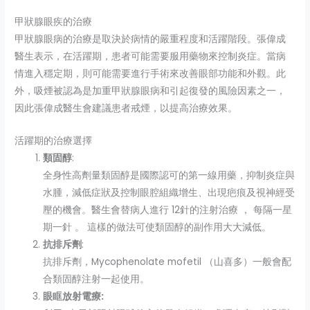
甲狀腺眼疾的治療
甲狀腺眼病的治療是取決於病情的嚴重程度和活躍階段。張偉成
醫生表示，在活躍期，患者可能需要服用藥物來控制炎症。當病
情進入穩定期，則可能需要進行手術來改善眼部功能和外觀。此
外，吸煙被認為是加重甲狀腺眼病和引起復發的風險因素之一，
因此張偉成醫生會建議患者戒煙，以提高治療效果。
活躍期的治療選擇
類固醇
:
全身性高劑量類固醇是國際認可的第一線用藥，抑制炎症與
水腫，減低症狀及控制眼腔組織增生、出現疤痕及視神經受
壓的機會。醫生會替病人進行 12針的注射治療 ， 每隔一星
期一針 。 這樣的做法可使類固醇的副作用大大減低。
抗排斥劑
:
抗排斥劑，Mycophenolate mofetil （山喜多）一般會配
合類固醇注射一起使用。
眼眶放射電療: