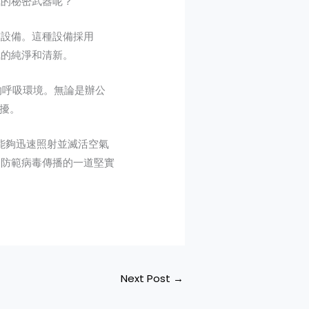
氣的秘密武器呢？
技設備。這種設備採用
氣的純淨和清新。
的呼吸環境。無論是辦公
擾。
能夠迅速照射並滅活空氣
為防範病毒傳播的一道堅實
Next Post
→