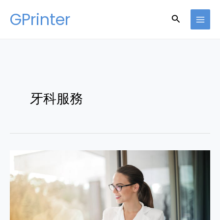
Skip
GPrinter
Search
to
content
牙科服務
杜
牙
根
通
常
對