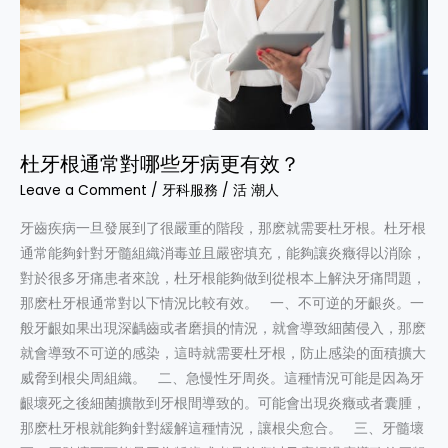
哪
些
牙
病
更
有
杜牙根通常對哪些牙病更有效？
效？
Leave a Comment
/
牙科服務
/
活 潮人
牙齒疾病一旦發展到了很嚴重的階段，那麽就需要杜牙根。杜牙根
通常能夠針對牙髓組織消毒並且嚴密填充，能夠讓炎癥得以消除，
對於很多牙痛患者來說，杜牙根能夠做到從根本上解決牙痛問題，
那麽杜牙根通常對以下情況比較有效。 一、不可逆的牙齦炎。一
般牙齦如果出現深齲齒或者磨損的情況，就會導致細菌侵入，那麽
就會導致不可逆的感染，這時就需要杜牙根，防止感染的面積擴大
威脅到根尖周組織。 二、急慢性牙周炎。這種情況可能是因為牙
齦壞死之後細菌擴散到牙根間導致的。可能會出現炎癥或者囊腫，
那麽杜牙根就能夠針對緩解這種情況，讓根尖愈合。 三、牙髓壞