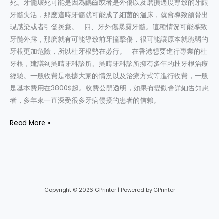
死。牙髓壞死可能是因為齲齒或者是外傷以及磨損過度導致的牙齦
牙髓失活，那麽這時牙髓就可能成了細菌的溫床，就會導致頜骨出
現感染或者引發炎癥。 四、牙外傷暴露牙髓。這種情況可能導致
牙髓外露，那麽就有可能導致前牙撞擊傷，很可能讓原本就脆弱的
牙根更加危險，所以杜牙根勢在必行。 在香港想要進行專業的杜
牙根，建議到吳晴牙科診所。吳晴牙科診所擁有多年的杜牙根治療
經驗。一般收費是根據大家的情況以及治療方式等進行收費，一般
是基本費用在3800$起。收費公開透明，如果有變動會詳細告知患
者，多年來一直深受很多牙病侵擾的患者的信賴。
Read More »
Copyright © 2026 GPrinter | Powered by GPrinter