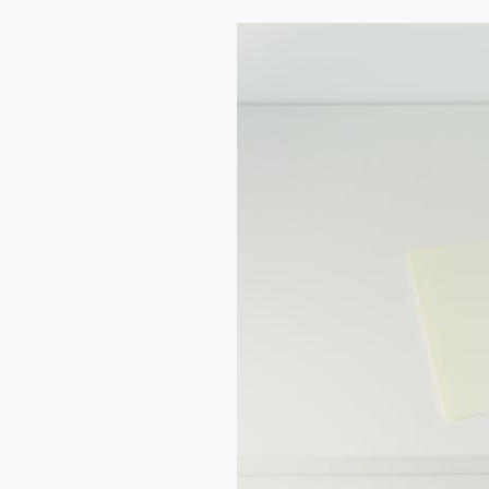
電
話
袋
的
重
要
性
與
選
擇
指
南