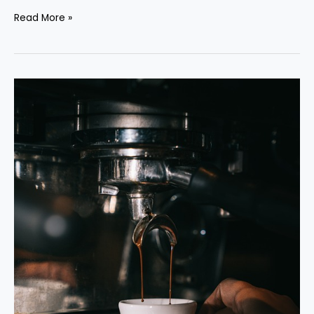
Read More »
香
港
商
用
咖
啡
機
怎
麼
樣，
如
何
為