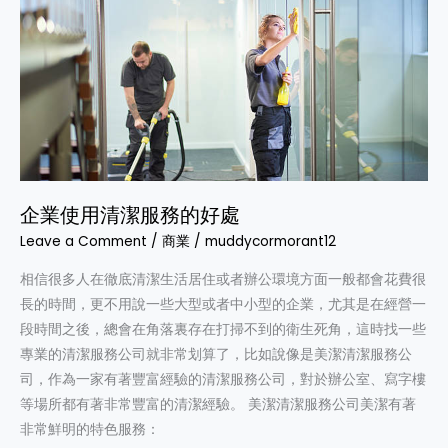
清
潔
服
務
的
好
處
企業使用清潔服務的好處
Leave a Comment
/
商業
/
muddycormorant12
相信很多人在徹底清潔生活居住或者辦公環境方面一般都會花費很
長的時間，更不用說一些大型或者中小型的企業，尤其是在經營一
段時間之後，總會在角落裏存在打掃不到的衛生死角，這時找一些
專業的清潔服務公司就非常划算了，比如說像是美潔清潔服務公
司，作為一家有著豐富經驗的清潔服務公司，對於辦公室、寫字樓
等場所都有著非常豐富的清潔經驗。 美潔清潔服務公司美潔有著
非常鮮明的特色服務：