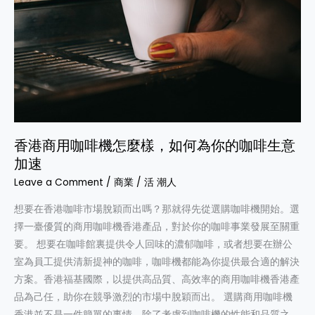
你
的
咖
啡
生
意
加
速
香港商用咖啡機怎麼樣，如何為你的咖啡生意
加速
Leave a Comment
/
商業
/
活 潮人
想要在香港咖啡市場脫穎而出嗎？那就得先從選購咖啡機開始。選
擇一臺優質的商用咖啡機香港產品，對於你的咖啡事業發展至關重
要。 想要在咖啡館裏提供令人回味的濃郁咖啡，或者想要在辦公
室為員工提供清新提神的咖啡，咖啡機都能為你提供最合適的解決
方案。香港福基國際，以提供高品質、高效率的商用咖啡機香港產
品為己任，助你在競爭激烈的市場中脫穎而出。 選購商用咖啡機
香港並不是一件簡單的事情。除了考慮到咖啡機的性能和品質之