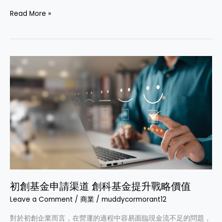
Read More »
初
創
基
金
申
請
渠
道
創
科
初創基金申請渠道 創科基金提升戰略價值
基
金
Leave a Comment
/
商業
/
muddycormorant12
提
對於初創企業而言，在營運的過程中容易面臨現金流不足的問題，