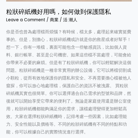
用
粒狀碎紙機好用嗎，如何做到保護隱私
嗎，
Leave a Comment
/
商業
/
活 潮人
如
何
你是否也曾為處理檔而煩惱？有時候，檔太多，處理起來確實挺費
做
事的。但是，別擔心，粒狀碎紙機或許就是你的救星或者好幫手！
到
想一下，你有一堆檔，裏面可能包含一些敏感資訊，比如個人資
保
料、銀行帳單、甚至是公司機密。如果這些檔不當處理，可能會給
護
你帶來不必要的麻煩。但是有了粒狀碎紙機，你可以輕鬆解決這個
隱
問題。粒狀碎紙機是一種非常實用的辦公設備，它可以將檔切割成
私
小顆粒，從而有效地保護你的隱私和安全。不再需要擔心檔被他人
窺探，你可以放心地處理檔，保護自己的資訊不被洩露。 買粒狀
碎紙機其實也很簡單。你可以選擇適合自己需求的型號和品牌，然
後就可以開始享受它帶來的便利了。無論是家庭使用還是辦公室使
用，粒狀碎紙機都能夠滿足你的需求，讓檔處理變得更加輕鬆高
效。大家在選擇粒狀碎紙機時，記得考慮一些因素，比如處理能
力、安全性能以及價格等。不同的粒狀碎紙機有不同的特點和功
能，你可以根據自己的實際情況進行選擇。