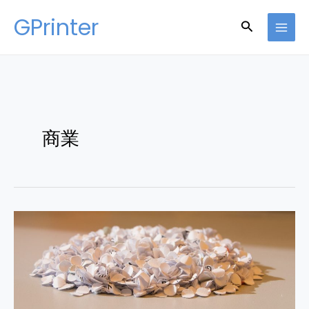
Skip
GPrinter
Search
to
content
商業
粒
狀
碎
紙
機
好