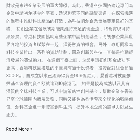
升
財政是束縛企業發展的重大障礙。為此，香港科技園搭建起專門為
戰
企業申請初創基金的平臺，透過聯繫不同的融資渠道，在探索機遇
略
的過程中推動科技產品的打造，為科技初創企業發展奠定良好的基
價
礎。 初創企業在發展初期能夠維持充足的現金流，將會實現可持
值
續發展。香港科技園協助這些企業申請初創基金，將初創企業與世
界各地的投資者聯繫在一起，獲得融資的機會。另外，政府同樣為
科技企業推出一系列的資助計劃，因為創新與科技一直都是推動經
濟發展的關鍵動力。 在這個平臺上面，企業申請初創基金成功率
更高，香港科技園搭建的平臺擁有過千投資者，投資配對組合超過
3000個，自成立以來已經籌得資金909億港元，屬香港科技園創
投基金管理的資金額就達到10億港元。 如果是較為成熟以及具有
潛質的全球科技企業，可以申請策略性創科基金，幫助企業在香港
乃至全球範圍內擴展業務，同時又能夠為香港帶來全球化的戰略價
值。創科基金進一步豐富創科生態，提升本地企業的競爭力以及生
產力。
Read More »