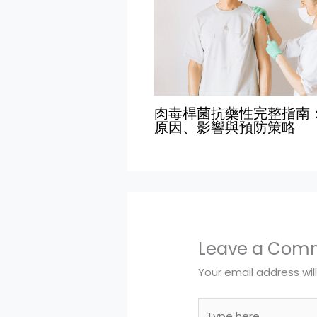
肉毒桿菌抗藥性完整指南
原因、影響與預防策略
Leave a Com
Your email address wil
Type