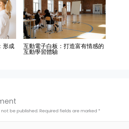
：形成
互動電子白板：打造富有情感的
互動學習體驗
ment
l not be published.
Required fields are marked
*