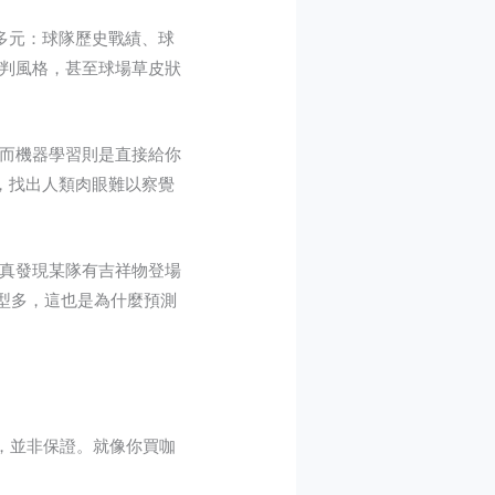
須多元：球隊歷史戰績、球
判風格，甚至球場草皮狀
而機器學習則是直接給你
數，找出人類肉眼難以察覺
真發現某隊有吉祥物登場
型多，這也是為什麼預測
，並非保證。就像你買咖