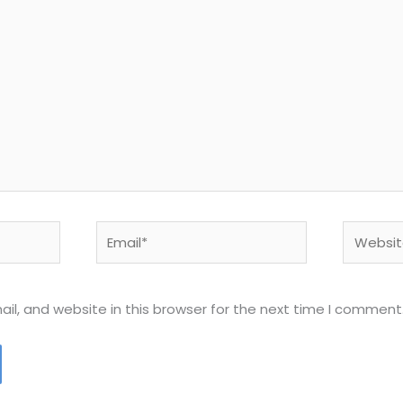
Email*
Website
l, and website in this browser for the next time I comment