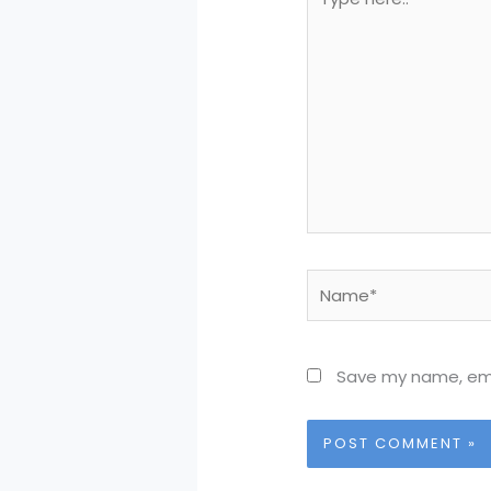
here..
Name*
Save my name, emai