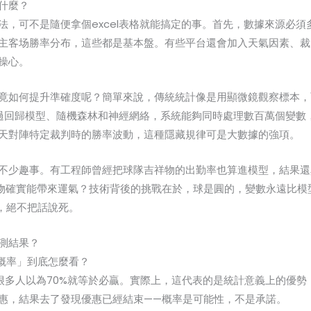
什麼？
法，可不是隨便拿個excel表格就能搞定的事。首先，數據來源必
主客场勝率分布，這些都是基本盤。有些平台還會加入天氣因素、裁
操心。
竟如何提升準確度呢？簡單來說，傳統統計像是用顯微鏡觀察標本，
s。透過回歸模型、隨機森林和神經網絡，系統能夠同時處理數百萬個變
天對陣特定裁判時的勝率波動，這種隱藏規律可是大數據的強項。
不少趣事。有工程師曾經把球隊吉祥物的出勤率也算進模型，結果還
物確實能帶來運氣？技術背後的挑戰在於，球是圓的，變數永遠比模
，絕不把話說死。
測結果？
概率」到底怎麼看？
很多人以為70%就等於必贏。實際上，這代表的是統計意義上的優勢
惠，結果去了發現優惠已經結束——概率是可能性，不是承諾。